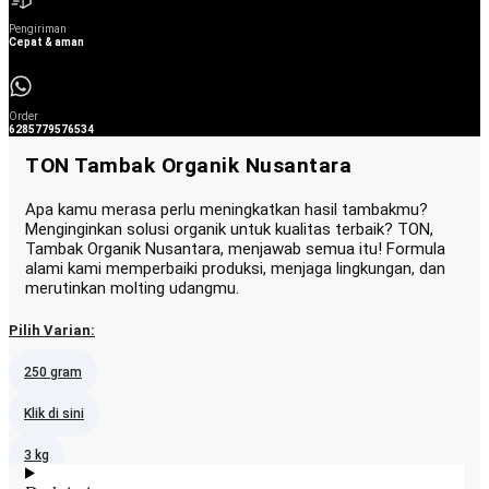
Pengiriman
Cepat & aman
Order
6285779576534
TON Tambak Organik Nusantara
Apa kamu merasa perlu meningkatkan hasil tambakmu?
Menginginkan solusi organik untuk kualitas terbaik? TON,
Tambak Organik Nusantara, menjawab semua itu! Formula
alami kami memperbaiki produksi, menjaga lingkungan, dan
merutinkan molting udangmu.
Pilih Varian:
250 gram
Klik di sini
3 kg