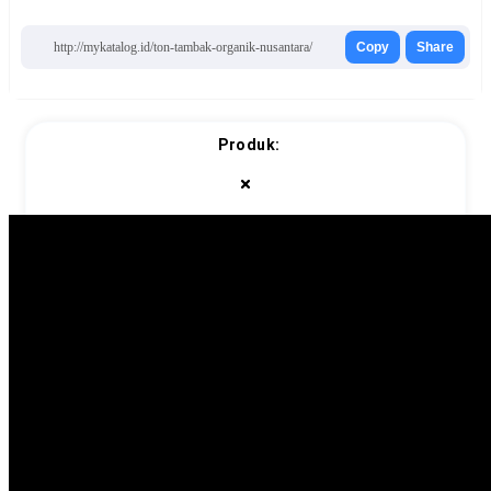
http://mykatalog.id/ton-tambak-organik-nusantara/
Copy
Share
Produk: