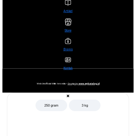
Artikel
Store
Bisnis
Kontak
Web Unofficial Milik tersedia •
Design by
www.mykatalog.id
250 gram
3 kg