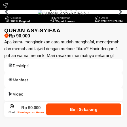
Garansi
Pengiriman
Order
100% Original
Cepat & aman
6285779576534
QURAN ASY-SYIFAA
Rp 90.000
Apa kamu menginginkan cara mudah menghafal, menerjemah,
dan memahami tajwid dengan metode Tikrar? Hadir dengan 4
pilihan warna menarik. Mari rasakan manfaatnya sekarang!
Deskripsi
Manfaat
Video
Rp 90.000
Beli Sekarang
Chat
Pembayaran Aman