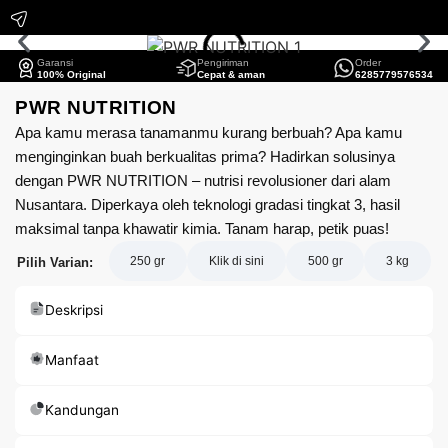
Garansi
Pengiriman
Order
100% Original
Cepat & aman
6285779576534
PWR NUTRITION
Apa kamu merasa tanamanmu kurang berbuah? Apa kamu
menginginkan buah berkualitas prima? Hadirkan solusinya
dengan PWR NUTRITION – nutrisi revolusioner dari alam
Nusantara. Diperkaya oleh teknologi gradasi tingkat 3, hasil
maksimal tanpa khawatir kimia. Tanam harap, petik puas!
250 gr
Klik di sini
500 gr
3 kg
Pilih Varian:
Deskripsi
Manfaat
Kandungan