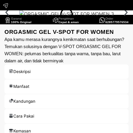
Garansi
Pengiriman
Order
100% Original
Cepat & aman
6285779576534
ORGASMIC GEL V-SPOT FOR WOMEN
Apa kamu merasa kurangnya kenikmatan saat berhubungan?
Temukan solusinya dengan V-SPOT ORGASMIC GEL FOR
WOMEN: pelumas berkualitas tanpa warna, tanpa bau, larut
dalam air, dan tidak berminyak
Deskripsi
Manfaat
Kandungan
Cara Pakai
Kemasan