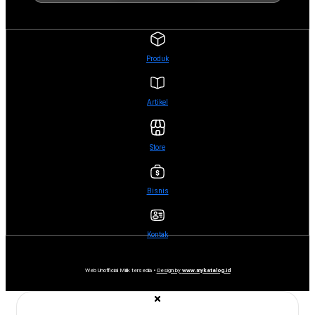
Produk
Artikel
Store
Bisnis
Kontak
Web Unofficial Milik tersedia •
Design by
www.mykatalog.id