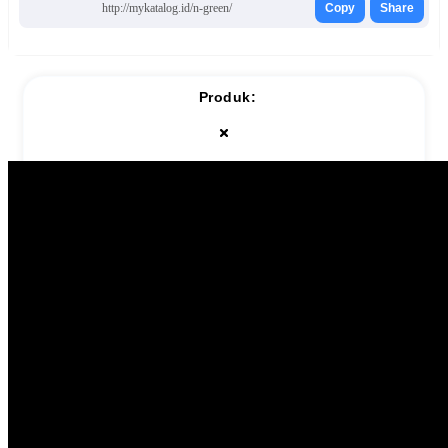
http://mykatalog.id/n-green/
Copy
Share
Produk: