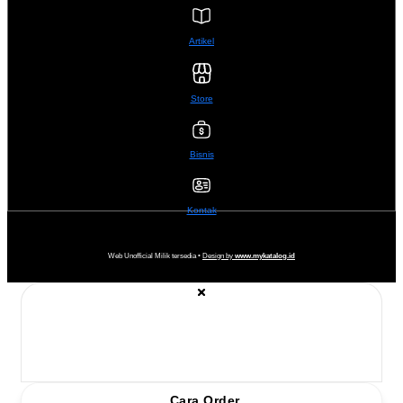
Artikel
Store
Bisnis
Kontak
Web Unofficial Milik tersedia •
Design by
www.mykatalog.id
Cara Order