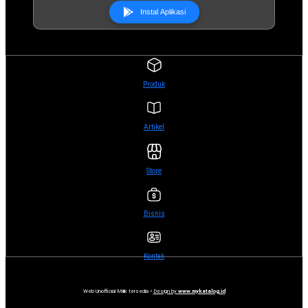
Instal Aplikasi
Produk
Artikel
Store
Bisnis
Kontak
Web Unofficial Milik tersedia •
Design by
www.mykatalog.id