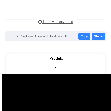
Link Halaman ini
http://mykatalog.id/moreskin-hand-body-oil/
Copy
Share
Produk: