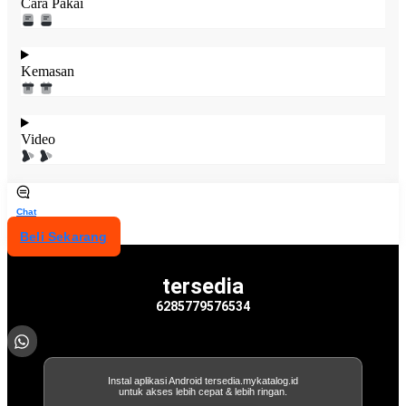
Cara Pakai
Kemasan
Video
Chat
Beli Sekarang
tersedia
6285779576534
Instal aplikasi Android tersedia.mykatalog.id
untuk akses lebih cepat & lebih ringan.