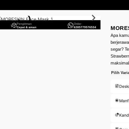
Pengiriman
Order
MORES
Cepat & aman
6285779576534
Apa kamu
berjerawa
segar? T
Strawberr
maksimal
Pilih Vari
Deskr
Manf
Kand