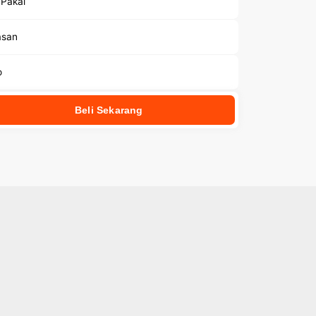
 Pakai
san
o
Beli Sekarang