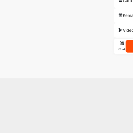
Cara
Kema
Vide
Chat