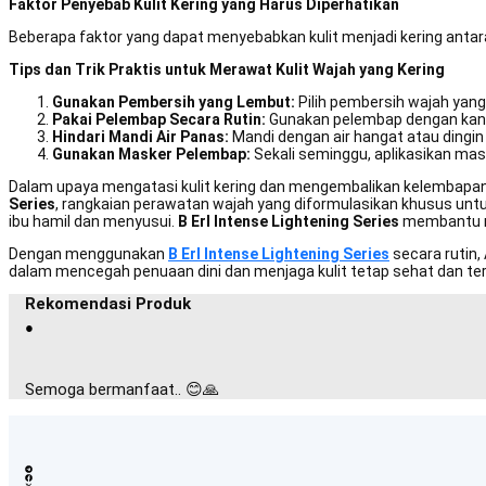
Faktor Penyebab Kulit Kering yang Harus Diperhatikan
Beberapa faktor yang dapat menyebabkan kulit menjadi kering anta
Tips dan Trik Praktis untuk Merawat Kulit Wajah yang Kering
Gunakan Pembersih yang Lembut:
Pilih pembersih wajah yan
Pakai Pelembap Secara Rutin:
Gunakan pelembap dengan kandu
Hindari Mandi Air Panas:
Mandi dengan air hangat atau dingin
Gunakan Masker Pelembap:
Sekali seminggu, aplikasikan ma
Dalam upaya mengatasi kulit kering dan mengembalikan kelembapan a
Series
, rangkaian perawatan wajah yang diformulasikan khusus untu
ibu hamil dan menyusui.
B Erl Intense Lightening Series
membantu me
Dengan menggunakan
B Erl Intense Lightening Series
secara rutin,
dalam mencegah penuaan dini dan menjaga kulit tetap sehat dan te
Rekomendasi Produk
●
Semoga bermanfaat.. 😊🙏