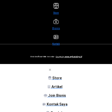
Store
Bisnis
Kontak
Web Unofficial Milik tersedia •
Design by
www.mykatalog.id
Store
Artikel
Join Bisnis
Kontak Saya