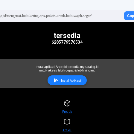
og.id/mengatasi-kulit-kering-tips-praktis-untuk-kulit-wajah-segar/
Cop
tersedia
6285779576534
Instal aplikasi Android tersedia.mykatalog.id
untuk akses lebih cepat & lebih ringan.
Instal Aplikasi
Produk
Artikel