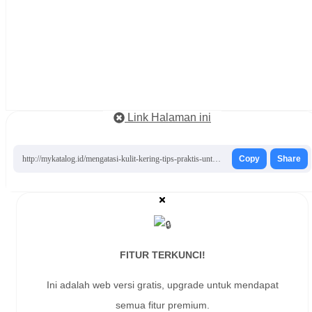
Link Halaman ini
http://mykatalog.id/mengatasi-kulit-kering-tips-praktis-untuk-kulit-wajah-segar/
Copy
Share
FITUR TERKUNCI!
Ini adalah web versi gratis, upgrade untuk mendapat
semua fitur premium.