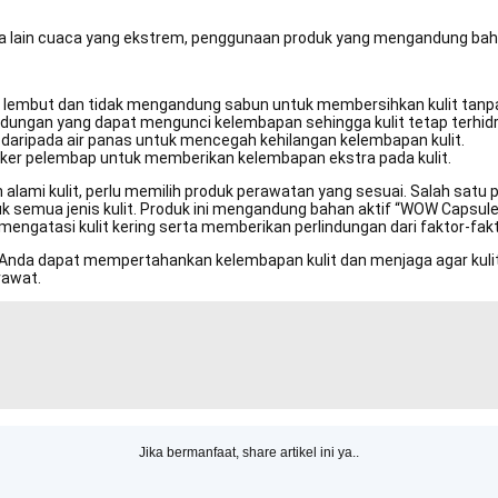
ra lain cuaca yang ekstrem, penggunaan produk yang mengandung baha
g lembut dan tidak mengandung sabun untuk membersihkan kulit tan
ngan yang dapat mengunci kelembapan sehingga kulit tetap terhidra
 daripada air panas untuk mencegah kehilangan kelembapan kulit.
sker pelembap untuk memberikan kelembapan ekstra pada kulit.
lami kulit, perlu memilih produk perawatan yang sesuai. Salah satu p
k semua jenis kulit. Produk ini mengandung bahan aktif “WOW Capsule”
ngatasi kulit kering serta memberikan perlindungan dari faktor-fakt
 Anda dapat mempertahankan kelembapan kulit dan menjaga agar kulit 
rawat.
Jika bermanfaat, share artikel ini ya..