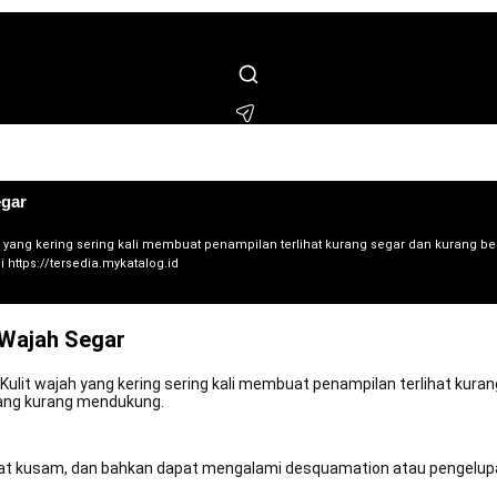
 membeli beberapa menit lalu
🔔 M*** membeli beberapa hari lalu
🔔 F**** membe
* membeli beberapa menit lalu
🔔 N***** membeli beberapa hari lalu
🔔 B**** mem
egar
 yang kering sering kali membuat penampilan terlihat kurang segar dan kurang ber
https://tersedia.mykatalog.id
t Wajah Segar
Kulit wajah yang kering sering kali membuat penampilan terlihat kura
 yang kurang mendukung.
rlihat kusam, dan bahkan dapat mengalami desquamation atau pengelup