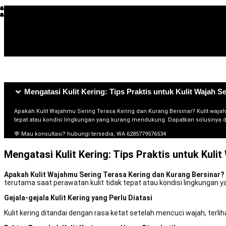
🔔 L*** membeli beberapa jam lalu
🔔 R**** membeli beberapa jam lalu
🔔 S*****
🔔 T**** membeli beberapa hari lalu
🔔 L***** membeli beberapa jam lalu
🔔 H**
Mengatasi Kulit Kering: Tips Praktis untuk Kulit Wajah S
Apakah Kulit Wajahmu Sering Terasa Kering dan Kurang Bersinar? Kulit wajah
tepat atau kondisi lingkungan yang kurang mendukung. Dapatkan solusinya di 
💬 Mau konsultasi? hubungi tersedia, WA 6285779576534
Mengatasi Kulit Kering: Tips Praktis untuk Kuli
Apakah Kulit Wajahmu Sering Terasa Kering dan Kurang Bersinar?
terutama saat perawatan kulit tidak tepat atau kondisi lingkungan
Gejala-gejala Kulit Kering yang Perlu Diatasi
Kulit kering ditandai dengan rasa ketat setelah mencuci wajah, te