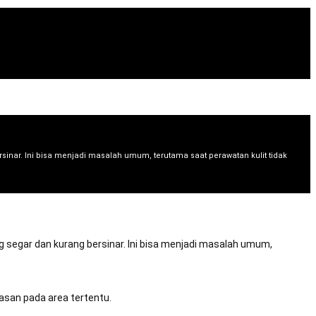
li beberapa jam lalu
🔔 I** membeli beberapa hari lalu
beli beberapa menit lalu
sinar. Ini bisa menjadi masalah umum, terutama saat perawatan kulit tidak
ng segar dan kurang bersinar. Ini bisa menjadi masalah umum,
asan pada area tertentu.