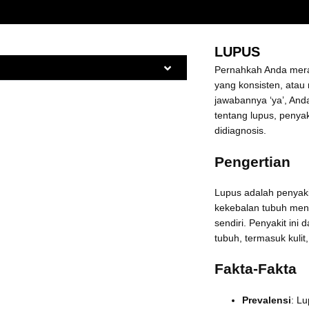
LUPUS
Pernahkah Anda meras
yang konsisten, atau 
jawabannya ‘ya’, And
tentang lupus, penyaki
didiagnosis.
Pengertian
Lupus adalah penyaki
kekebalan tubuh men
sendiri. Penyakit in
tubuh, termasuk kulit,
Fakta-Fakta
Prevalensi
: L