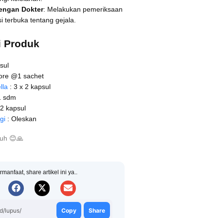
engan Dokter
: Melakukan pemeriksaan
si terbuka tentang gejala.
 Produk
sul
sore @1 sachet
lla
: 3 x 2 kapsul
1 sdm
 2 kapsul
gi
: Oleskan
buh
😊
🙏
rmanfaat, share artikel ini ya..
id/lupus/
Copy
Share