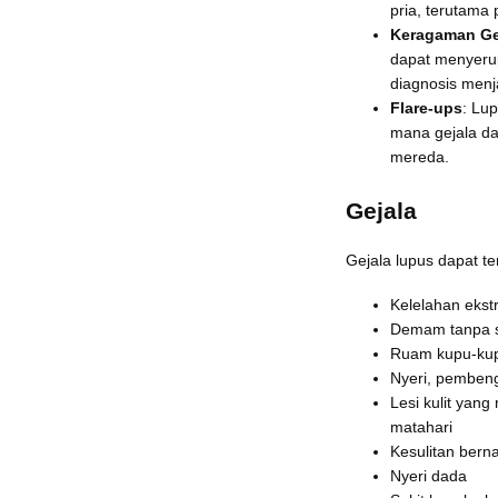
pria, terutama 
Keragaman Ge
dapat menyerup
diagnosis menja
Flare-ups
: Lup
mana gejala d
mereda.
Gejala
Gejala lupus dapat t
Kelelahan eks
Demam tanpa s
Ruam kupu-kup
Nyeri, pemben
Lesi kulit yan
matahari
Kesulitan bern
Nyeri dada