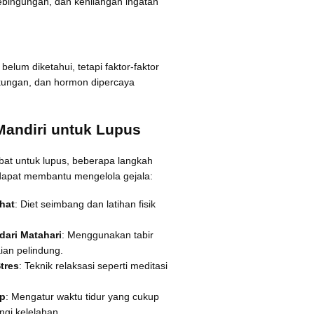
kebingungan, dan kehilangan ingatan
belum diketahui, tetapi faktor-faktor
ngkungan, dan hormon dipercaya
andiri untuk Lupus
bat untuk lupus, beberapa langkah
dapat membantu mengelola gejala:
hat
: Diet seimbang dan latihan fisik
dari Matahari
: Menggunakan tabir
ian pelindung.
tres
: Teknik relaksasi seperti meditasi
up
: Mengatur waktu tidur yang cukup
gi kelelahan.