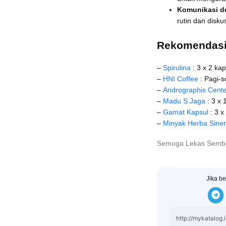
Komunikasi d
rutin dan disku
Rekomendasi
–
Spirulina
: 3 x 2 kap
–
HNI Coffee
: Pagi-
–
Andrographis Cente
–
Madu S Jaga
: 3 x 
–
Gamat Kapsul
: 3 x
–
Minyak Herba Siner
Semoga Lekas Sem
Jika be
http://mykatalog.