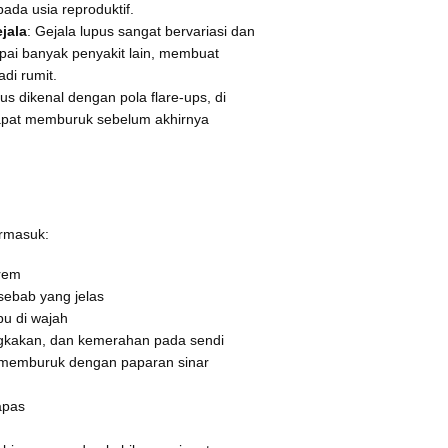
pada usia reproduktif.
jala
: Gejala lupus sangat bervariasi dan
ai banyak penyakit lain, membuat
di rumit.
us dikenal dengan pola flare-ups, di
apat memburuk sebelum akhirnya
ermasuk:
trem
ebab yang jelas
u di wajah
gkakan, dan kemerahan pada sendi
g memburuk dengan paparan sinar
apas