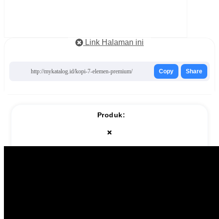
Link Halaman ini
http://mykatalog.id/kopi-7-elemen-premium/
Copy
Share
Produk: