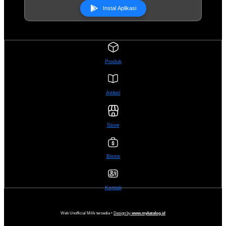
Instal Aplikasi
Produk
Artikel
Store
Bisnis
Kontak
Web Unofficial Milik tersedia •
Design by
www.mykatalog.id