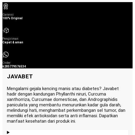
Garansi
100% Original
Pengiriman
Cepat & aman
Order
6285779576534
JAVABET
Mengalami gejala kencing manis atau diabetes? Javabet
hadir dengan kandungan Phyllanthi niruri, Curcuma
xanthorriza, Curcumae domesticae, dan Andrographidis
paniculata yang membantu menurunkan kadar gula darah,
melindungi hati, menghambat perkembangan sel tumor, dan
memiliki efek antioksidan serta anti inflamasi. Dapatkan
manfaat kesehatan dari produk ini.