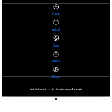
Produk
Artikel
Store
Bisnis
Kontak
Web Unofficial Milik tersedia •
Design by
www.mykatalog.id