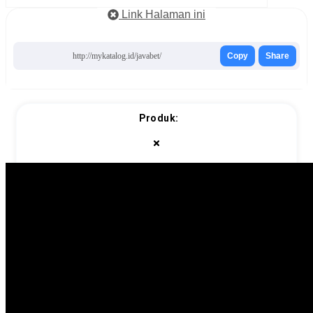
Link Halaman ini
http://mykatalog.id/javabet/
Copy
Share
Produk: