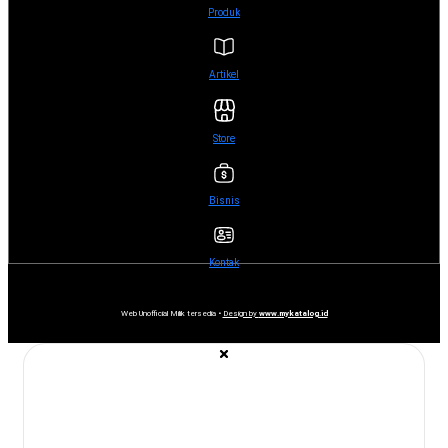
Produk
Artikel
Store
Bisnis
Kontak
Web Unofficial Milik tersedia •
Design by
www.mykatalog.id