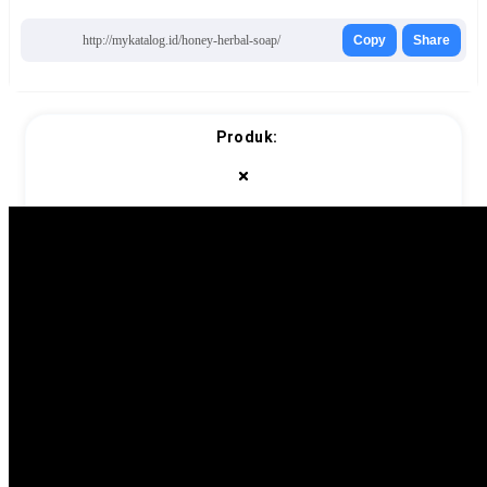
http://mykatalog.id/honey-herbal-soap/
Copy
Share
Produk: