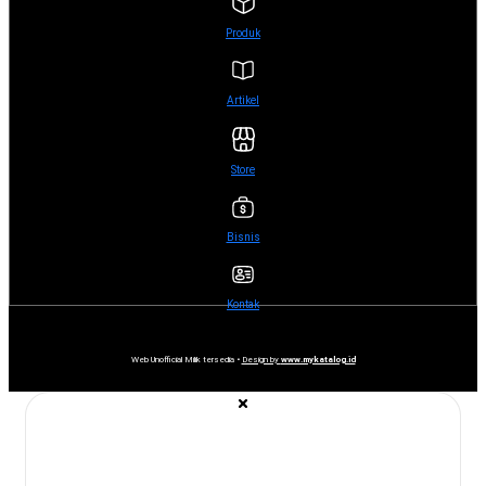
Produk
Artikel
Store
Bisnis
Kontak
Web Unofficial Milik tersedia •
Design by
www.mykatalog.id