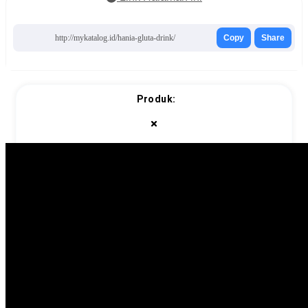
http://mykatalog.id/hania-gluta-drink/
Copy
Share
Produk: