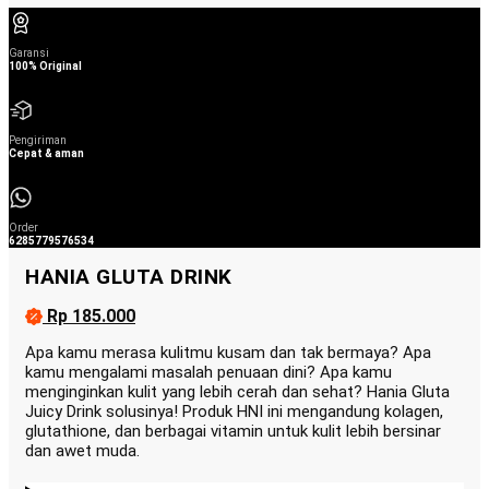
Garansi
100% Original
Pengiriman
Cepat & aman
Order
6285779576534
HANIA GLUTA DRINK
Rp 185.000
Apa kamu merasa kulitmu kusam dan tak bermaya? Apa
kamu mengalami masalah penuaan dini? Apa kamu
menginginkan kulit yang lebih cerah dan sehat? Hania Gluta
Juicy Drink solusinya! Produk HNI ini mengandung kolagen,
glutathione, dan berbagai vitamin untuk kulit lebih bersinar
dan awet muda.