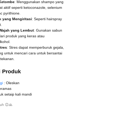
Ketombe
: Menggunakan shampo yang
 aktif seperti ketoconazole, selenium
nc pyrithione.
k yang Mengiritasi
: Seperti hairspray
t.
Wajah yang Lembut
: Gunakan sabun
dari produk yang keras atau
kohol.
tres
: Stres dapat memperburuk gejala,
ng untuk mencari cara untuk bersantai
 tekanan.
 Produk
gi
: Oleskan
eramas
k setaip kali mandi
buh
😊
🙏