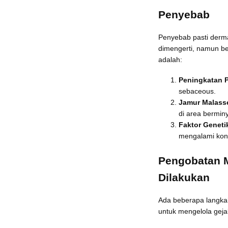
Penyebab
Penyebab pasti derma
dimengerti, namun be
adalah:
Peningkatan 
sebaceous.
Jamur Malass
di area bermin
Faktor Geneti
mengalami kondi
Pengobatan M
Dilakukan
Ada beberapa langka
untuk mengelola gejal