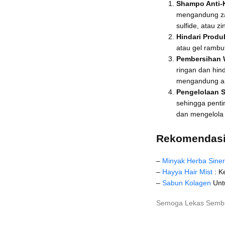
Shampo Anti-
mengandung zat
sulfide, atau zi
Hindari Produ
atau gel rambu
Pembersihan 
ringan dan hin
mengandung al
Pengelolaan S
sehingga penti
dan mengelola
Rekomendasi
–
Minyak Herba Siner
–
Hayya Hair Mist
: K
–
Sabun Kolagen
Untu
Semoga Lekas Sem