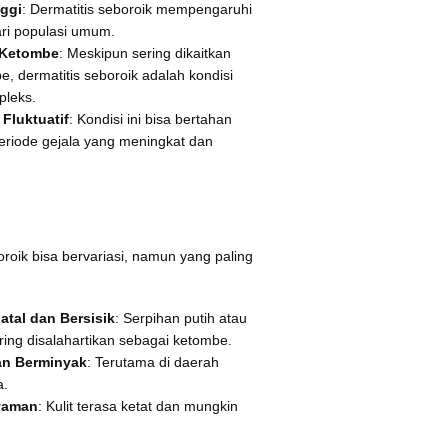
nggi
: Dermatitis seboroik mempengaruhi
ari populasi umum.
 Ketombe
: Meskipun sering dikaitkan
, dermatitis seboroik adalah kondisi
pleks.
Fluktuatif
: Kondisi ini bisa bertahan
riode gejala yang meningkat dan
oroik bisa bervariasi, namun yang paling
atal dan Bersisik
: Serpihan putih atau
ring disalahartikan sebagai ketombe.
an Berminyak
: Terutama di daerah
a.
yaman
: Kulit terasa ketat dan mungkin