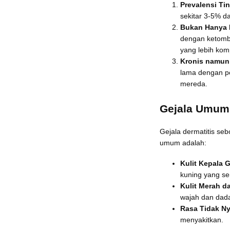
Prevalensi Ti
sekitar 3-5% d
Bukan Hanya
dengan ketombe
yang lebih kom
Kronis namun 
lama dengan pe
mereda.
Gejala Umum
Gejala dermatitis seb
umum adalah:
Kulit Kepala G
kuning yang se
Kulit Merah d
wajah dan dad
Rasa Tidak N
menyakitkan.