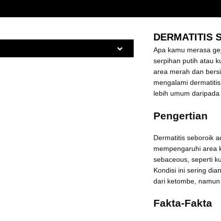
DERMATITIS 
Apa kamu merasa gejal
serpihan putih atau k
area merah dan bersi
mengalami dermatitis 
lebih umum daripada 
Pengertian
Dermatitis seboroik 
mempengaruhi area ku
sebaceous, seperti ku
Kondisi ini sering di
dari ketombe, namun s
Fakta-Fakta