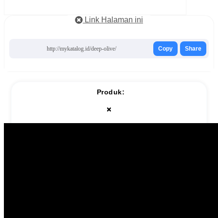
Link Halaman ini
http://mykatalog.id/deep-olive/
Copy
Share
Produk: