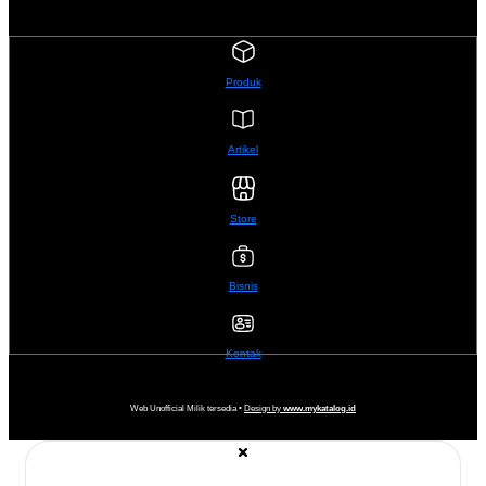
Produk
Artikel
Store
Bisnis
Kontak
Web Unofficial Milik tersedia •
Design by
www.mykatalog.id