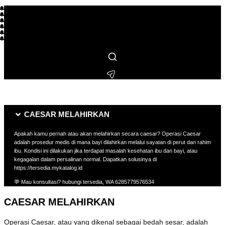
🔔 L*** membeli beberapa jam lalu
🔔 R**** membeli beberapa jam lalu
🔔 S***** membeli beberapa menit lalu
🔔 M*** membeli beberapa hari lalu
🔔 F**** membeli beberapa jam lalu
🔔 I** membeli beberapa hari lalu
🔔 T**** membeli beberapa hari lalu
🔔 L***** membeli beberapa jam lalu
🔔 H*** membeli beberapa menit lalu
🔔 N***** membeli beberapa hari lalu
🔔 B**** membeli beberapa menit lalu
CAESAR MELAHIRKAN
Apakah kamu pernah atau akan melahirkan secara caesar? Operasi Caesar
adalah prosedur medis di mana bayi dilahirkan melalui sayatan di perut dan rahim
ibu. Kondisi ini dilakukan jika terdapat masalah kesehatan ibu dan bayi, atau
kegagalan dalam persalinan normal. Dapatkan solusinya di
https://tersedia.mykatalog.id
💬 Mau konsultasi? hubungi tersedia, WA 6285779576534
CAESAR MELAHIRKAN
Operasi Caesar, atau yang dikenal sebagai bedah sesar, adalah