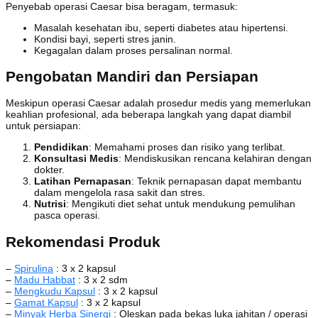
Penyebab operasi Caesar bisa beragam, termasuk:
Masalah kesehatan ibu, seperti diabetes atau hipertensi.
Kondisi bayi, seperti stres janin.
Kegagalan dalam proses persalinan normal.
Pengobatan Mandiri dan Persiapan
Meskipun operasi Caesar adalah prosedur medis yang memerlukan
keahlian profesional, ada beberapa langkah yang dapat diambil
untuk persiapan:
Pendidikan
: Memahami proses dan risiko yang terlibat.
Konsultasi Medis
: Mendiskusikan rencana kelahiran dengan
dokter.
Latihan Pernapasan
: Teknik pernapasan dapat membantu
dalam mengelola rasa sakit dan stres.
Nutrisi
: Mengikuti diet sehat untuk mendukung pemulihan
pasca operasi.
Rekomendasi Produk
–
Spirulina
: 3 x 2 kapsul
–
Madu Habbat
: 3 x 2 sdm
–
Mengkudu Kapsul
: 3 x 2 kapsul
–
Gamat Kapsul
: 3 x 2 kapsul
–
Minyak Herba Sinergi
: Oleskan pada bekas luka jahitan / operasi