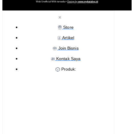
Web Unofficial Milik tersedia •
Design by
www.mykatalog.id
Store
Artikel
Join Bisnis
Kontak Saya
Produk: