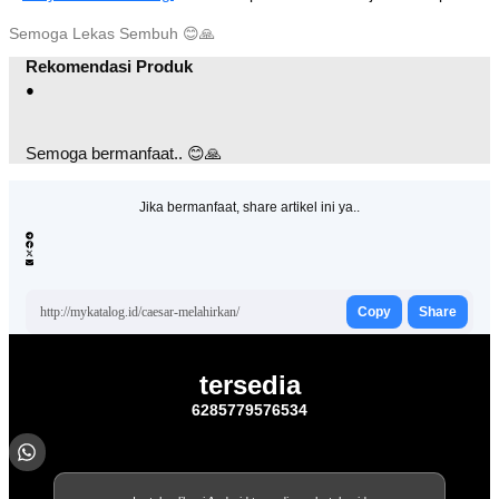
Semoga Lekas Sembuh
😊
🙏
Rekomendasi Produk
●
Semoga bermanfaat.. 😊🙏
Jika bermanfaat, share artikel ini ya..
http://mykatalog.id/caesar-melahirkan/
Copy
Share
tersedia
6285779576534