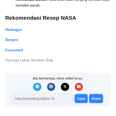
semakin parah.
Rekomendasi Resep NASA
Herbagyn
Sunpro
Curcumed
Semoga Lekas Sembuh
😊
🙏
Jika bermanfaat, share artikel ini ya..
http://mykatalog.id/bisul-2/
Copy
Share