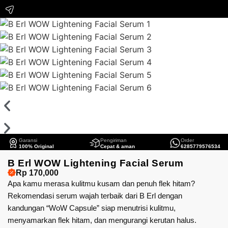
Garansi
Pengiriman
Order
100% Original
Cepat & aman
6285779576534
B Erl WOW Lightening Facial Serum
Rp 170,000
Apa kamu merasa kulitmu kusam dan penuh flek hitam?
Rekomendasi serum wajah terbaik dari B Erl dengan
kandungan “WoW Capsule” siap menutrisi kulitmu,
menyamarkan flek hitam, dan mengurangi kerutan halus.