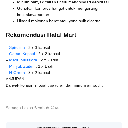
Minum banyak cairan untuk menghindari dehidrasi.
Gunakan kompres hangat untuk mengurangi
ketidaknyamanan.
Hindari makanan berat atau yang sulit dicerna.
Rekomendasi Halal Mart
–
Spirulina
: 3 x 3 kapsul
–
Gamat Kapsul
: 2 x 2 kapsul
–
Madu Multiflora
: 2 x 2 sdm
–
Minyak Zaitun
: 2 x 1 sdm
–
N-Green
: 3 x 2 kapsul
ANJURAN :
Banyak konsumsi buah, sayuran dan minum air putih.
Semoga Lekas Sembuh
😊
🙏
Jika bermanfaat, share artikel ini ya..