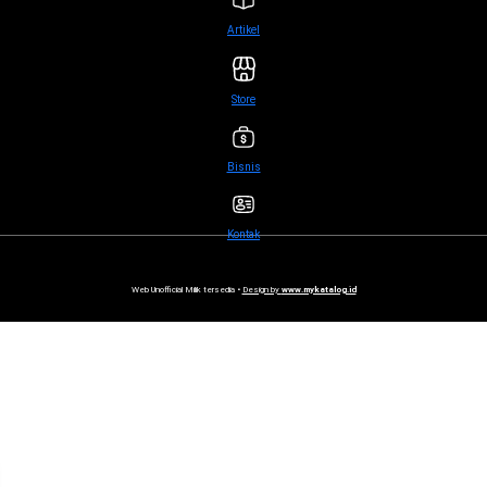
Artikel
Store
Bisnis
Kontak
Web Unofficial Milik tersedia •
Design by
www.mykatalog.id