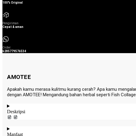
100% Original
Pengiriman
Cepat & aman
Order
6285779576534
AMOTEE
Apakah kamu merasa kulitmu kurang cerah? Apa kamu mengalami 
dengan AMOTEE! Mengandung bahan herbal seperti Fish Collagen, 
Deskripsi
Manfaat