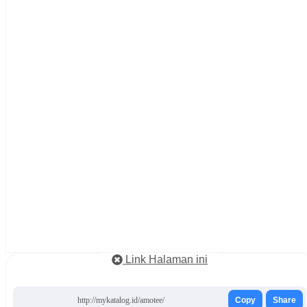
Link Halaman ini
http://mykatalog.id/amotee/
Copy
Share