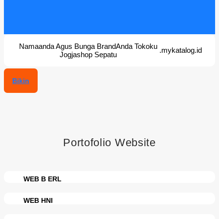
Namaanda
Agus
Bunga
BrandAnda
Tokoku
.mykatalog.id
Jogjashop
Sepatu
Bikin
Portofolio Website
WEB B ERL
WEB HNI